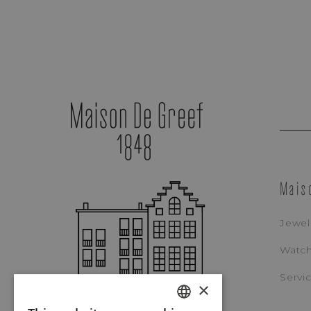
Mais
Jewel
Watc
Servi
×