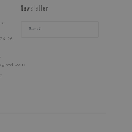
LÉPHONE
Newsletter
ke
24-26,
8
egreef.com
tique De Confidentialité
)
62
 DEMANDE