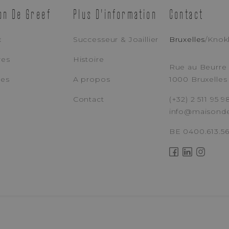
ADRESSE E-MAIL
TÉ
on De Greef
Plus D'information
Contact
x
Successeur & Joaillier
Bruxelles
/
Knok
MESSAGE
res
Histoire
N OR
Rue au Beurre 
 EN
ces
A propos
1000 Bruxelles
Contact
(+32) 2 511 95 9
info@maisond
J’accepte Que Maison De Greef Traite Mes Données Personnelles (
Poli
BE 0400.613.5
ENVOYEZ VOTRE