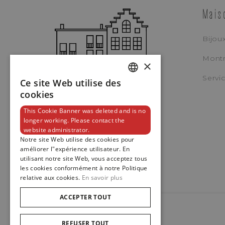
Mais
Bijou
Demeglio
Mont
×
BRACELET EXTENSIBLE E
JAUNE SERTI DE SAPHIRS
Servi
Ce site Web utilise des
ARC-EN-CIEL
DUTCH
cookies
REF. BTE65RBWOG
ENGLISH
This Cookie Banner was deleted and is no
longer working. Please contact the
FRENCH
website administrator.
Notre site Web utilise des cookies pour
améliorer l"expérience utilisateur. En
utilisant notre site Web, vous acceptez tous
les cookies conformément à notre Politique
relative aux cookies.
En savoir plus
ACCEPTER TOUT
REFUSER TOUT