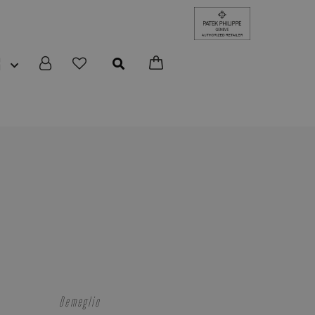
R
Demeglio