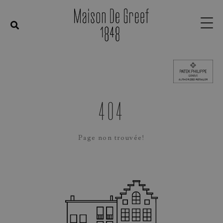
404
Page non trouvée!