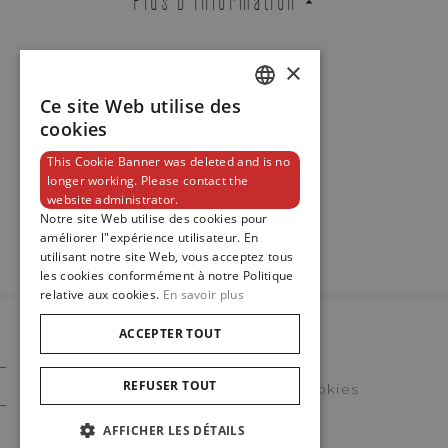
×
Contact
Ce site Web utilise des
DUTCH
cookies
ENGLISH
This Cookie Banner was deleted and is no
longer working. Please contact the
FRENCH
Newsletter
website administrator.
Notre site Web utilise des cookies pour
améliorer l"expérience utilisateur. En
utilisant notre site Web, vous acceptez tous
les cookies conformément à notre Politique
relative aux cookies.
En savoir plus
ACCEPTER TOUT
© 2023
Maison De Greef
REFUSER TOUT
Politique En Matière De Cookies
Politique Vie Privee
AFFICHER LES DÉTAILS