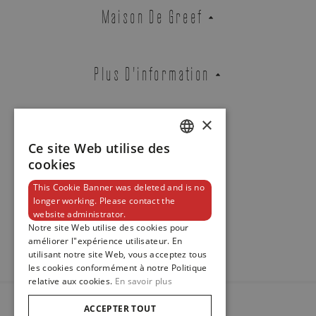
Zenith
Maison De Greef
CHRONOMASTER ORIGINAL
REF. 03.3400.3610/38.M3200
Plus D'information
×
Boutique Bruxelles
Boutique Knokke
Contact
Ce site Web utilise des
DUTCH
cookies
ENGLISH
ADRESSE E-MAIL
This Cookie Banner was deleted and is no
longer working. Please contact the
FRENCH
Newsletter
website administrator.
Notre site Web utilise des cookies pour
améliorer l"expérience utilisateur. En
utilisant notre site Web, vous acceptez tous
TÉLÉPHONE
les cookies conformément à notre Politique
relative aux cookies.
En savoir plus
ACCEPTER TOUT