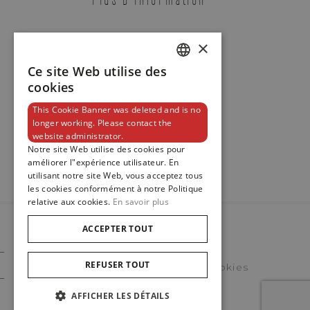
×
Contact
Ce site Web utilise des
DUTCH
cookies
ENGLISH
This Cookie Banner was deleted and is no
Zenith
longer working. Please contact the
FRENCH
Newsletter
website administrator.
DEFY SKYLINE CHRONOGRAPH
Notre site Web utilise des cookies pour
REF. 03.9500.3600/21.I001
améliorer l"expérience utilisateur. En
utilisant notre site Web, vous acceptez tous
les cookies conformément à notre Politique
relative aux cookies.
En savoir plus
ACCEPTER TOUT
Boutique Bruxelles
Boutique Knokke
© 2023
Maison De Greef
REFUSER TOUT
Politique En Matière De Cookies
Politique Vie Privee
AFFICHER LES DÉTAILS
ADRESSE E-MAIL