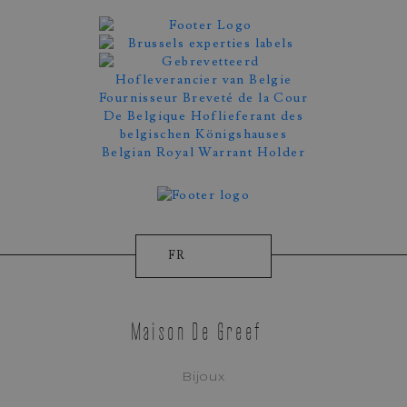
FR
Maison De Greef
Bijoux
Prise De Rendez-Vous