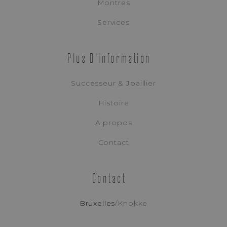
Montres
Services
Plus D'information
Successeur & Joaillier
Histoire
A propos
Contact
Contact
Patek Philippe
AQUANAUT TRAVEL TIME
Bruxelles
/
Knokke
QUARTZ
REF. 5269R-001