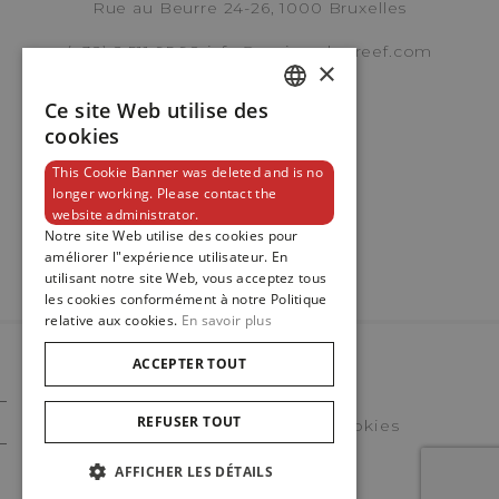
Rue au Beurre 24-26, 1000 Bruxelles
(+32) 2 511 95 98
info@maisondegreef.com
×
ADRESSE E-MAIL
BE 0400.613.562
Ce site Web utilise des
DUTCH
cookies
ENGLISH
This Cookie Banner was deleted and is no
TÉLÉPHONE
longer working. Please contact the
FRENCH
Newsletter
website administrator.
Notre site Web utilise des cookies pour
améliorer l"expérience utilisateur. En
utilisant notre site Web, vous acceptez tous
les cookies conformément à notre Politique
MESSAGE
relative aux cookies.
En savoir plus
ACCEPTER TOUT
© 2023
Maison De Greef
REFUSER TOUT
Politique En Matière De Cookies
Politique Vie Privee
AFFICHER LES DÉTAILS
J’accepte Que Maison De Greef Traite Mes Données Personnelles
(
Politique De Confidentialité
)