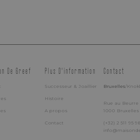
Prise De Rendez-Vous
on De Greef
Plus D'information
Contact
Boutique Bruxelles
Boutique Knokke
x
Successeur & Joaillier
Bruxelles
/
Knok
res
Histoire
ADRESSE E-MAIL
TÉ
Rue au Beurre 
ces
A propos
1000 Bruxelles
Contact
(+32) 2 511 95 9
MESSAGE
info@maisond