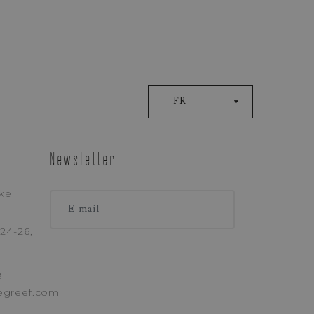
FR
Newsletter
ke
LÉPHONE
24-26,
8
egreef.com