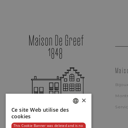
Mais
Bijou
Mont
×
Servi
Ce site Web utilise des
DUTCH
cookies
Tudor
ENGLISH
This Cookie Banner was deleted and is no