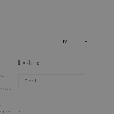
FR
Newsletter
ke
LÉPHONE
24-26,
8
egreef.com