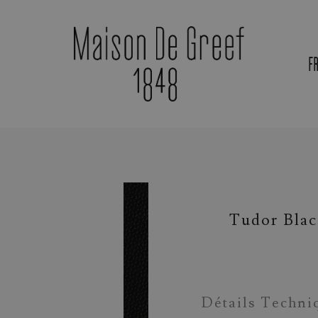
F
Tudor Bla
Détails Techni