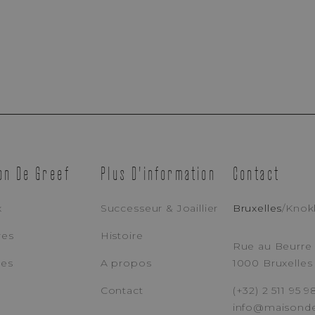
Prise De Rendez-Vous
on De Greef
Plus D'information
Contact
Boutique Bruxelles
Boutique Knokke
x
Successeur & Joaillier
Bruxelles
/
Knok
res
Histoire
ADRESSE E-MAIL
TÉ
Rue au Beurre 
ces
A propos
1000 Bruxelles
Contact
(+32) 2 511 95 9
MESSAGE
info@maisond