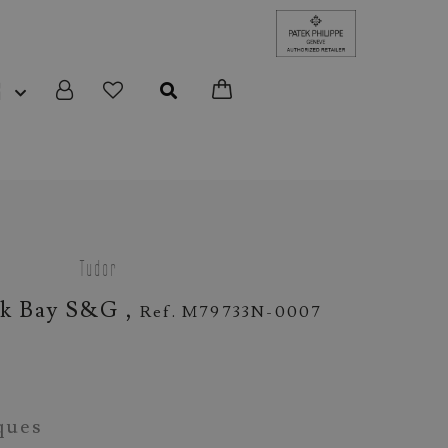
R
Tudor
ck Bay S&G ,
Ref. M79733N-0007
ques