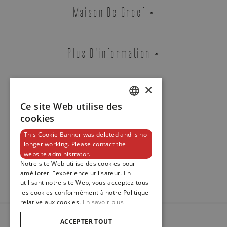
Panerai
Maison De Greef
LUMINOR MARINA ESTEEL™ BLU
PROFONDO
REF. PAM01157
Plus D'information
×
Contact
Boutique Bruxelles
Boutique Knokke
Ce site Web utilise des
DUTCH
cookies
ENGLISH
This Cookie Banner was deleted and is no
longer working. Please contact the
FRENCH
ADRESSE E-MAIL
Newsletter
website administrator.
Notre site Web utilise des cookies pour
améliorer l"expérience utilisateur. En
utilisant notre site Web, vous acceptez tous
les cookies conformément à notre Politique
TÉLÉPHONE
relative aux cookies.
En savoir plus
ACCEPTER TOUT