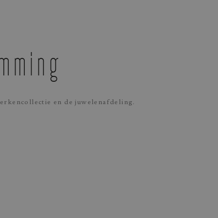
emming
erkencollectie en de juwelenafdeling.