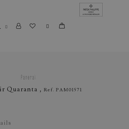
L
Panerai
ir Quaranta ,
Ref. PAM01571
ails