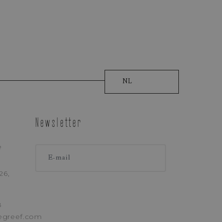
NL
Newsletter
e
LEFOON
26,
8
egreef.com