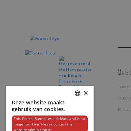
Mais
Juwe
×
Uurw
Deze website maakt
DUTCH
gebruik van cookies.
Diens
ENGLISH
This Cookie Banner was deleted and is no
Panerai
longer working. Please contact the
FRENCH
website administrator.
RADIOMIR QUARANTA