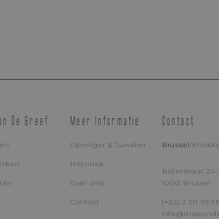
Afspraak Maken
Boetiek Brussel
Boetiek Knokke
on De Greef
Meer Informatie
Contact
len
Opvolger & Juwelier
Brussel
/
Knokk
E-MAILADRES
TE
erken
Historiek
Boterstraat 24-
ten
Over ons
1000 Brussel
BERICHT
Contact
(+32) 2 511 95 9
info@maisond