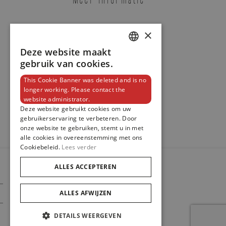
×
Contact
Deze website maakt
DUTCH
gebruik van cookies.
ENGLISH
This Cookie Banner was deleted and is no
Ressence
longer working. Please contact the
FRENCH
Newsletter
website administrator.
TYPE 1² SQUARED BLACK
Deze website gebruikt cookies om uw
REF. TYPE 1² BLACK
gebruikerservaring te verbeteren. Door
onze website te gebruiken, stemt u in met
alle cookies in overeenstemming met ons
Cookiebeleid.
Lees verder
ALLES ACCEPTEREN
Boetiek Brussel
Boetiek Knokke
© 2023
Maison De Greef
ALLES AFWIJZEN
Cookie Policy
Privacy Policy
DETAILS WEERGEVEN
E-MAILADRES