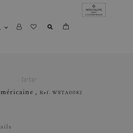
L
Cartier
méricaine ,
Ref. WSTA0082
ails