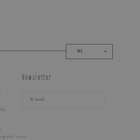
NL
Newsletter
e
LEFOON
26,
8
egreef.com