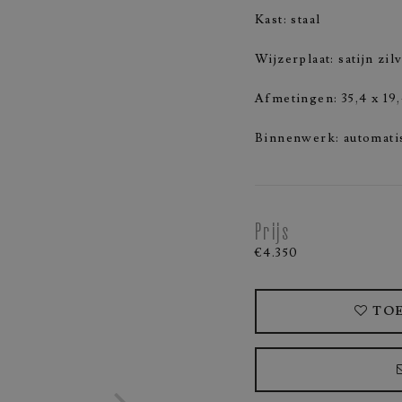
Kast: staal
Wijzerplaat: satijn zil
Afmetingen: 35,4 x 1
Binnenwerk: automati
Prijs
€4.350
TOE