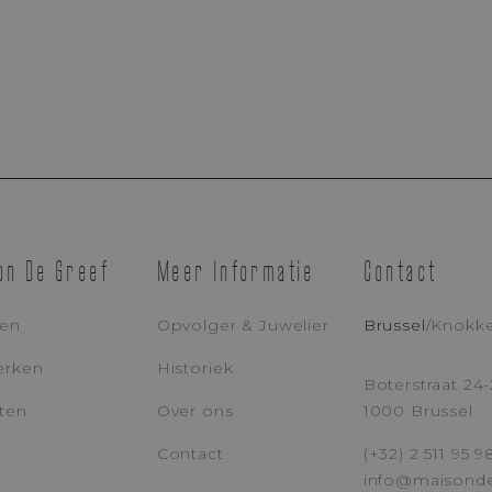
Afspraak Maken
on De Greef
Meer Informatie
Contact
Boetiek Brussel
Boetiek Knokke
len
Opvolger & Juwelier
Brussel
/
Knokk
erken
Historiek
E-MAILADRES
TE
Boterstraat 24-
ten
Over ons
1000 Brussel
Contact
(+32) 2 511 95 9
BERICHT
info@maisond