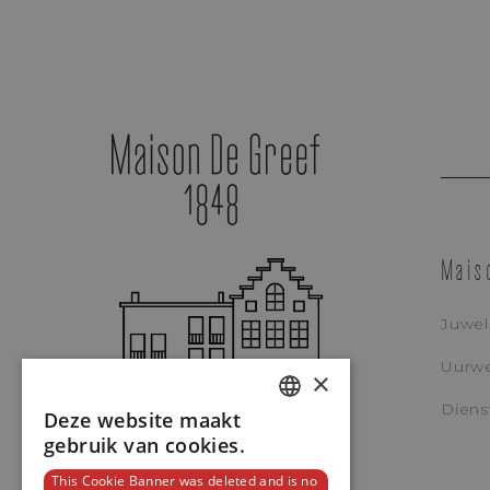
Mais
Juwe
Uurw
×
Diens
Deze website maakt
DUTCH
gebruik van cookies.
Cartier
ENGLISH
This Cookie Banner was deleted and is no