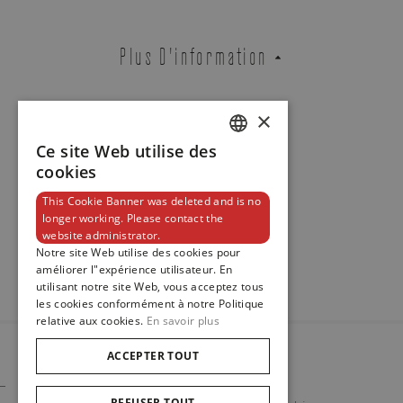
BAGUE EN OR BLANC SERTIE
Plus D'information
D'UN DIAMANT TAILLE OVALE ET
DE DIAMANTS
REF. DIE2.002BA1O.100-100
×
Contact
Ce site Web utilise des
DUTCH
cookies
ENGLISH
Boutique Bruxelles
Boutique Knokke
This Cookie Banner was deleted and is no
longer working. Please contact the
FRENCH
Newsletter
website administrator.
Notre site Web utilise des cookies pour
améliorer l"expérience utilisateur. En
ADRESSE E-MAIL
utilisant notre site Web, vous acceptez tous
les cookies conformément à notre Politique
relative aux cookies.
En savoir plus
ACCEPTER TOUT
TÉLÉPHONE
© 2023
Maison De Greef
REFUSER TOUT